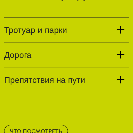
обратную связь от жителей и точечно
корректировать маршрут, опираясь
на пожелания москвичей. В парках
по пути появятся новые велопарковки
и ремонтные стойки.
Совмещённое движение 30 км/ч
Спокойные улицы и переулки, где скорость
автотранспорта ограничена. Движение
велосипедистов по краю проезжей части
Парк
В парках находятся обустроенные
велопешеходные дорожки и велодорожки