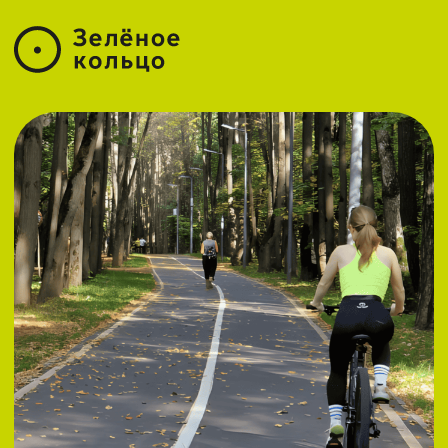
Веломаршрут
«Зелёное кольцо»