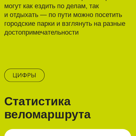
веломаршрута
129 км
протяжённость
маршрута
24 парка
связывает
веломаршрут
>100 тыс.